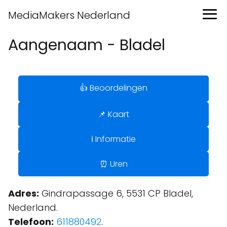
MediaMakers Nederland
Aangenaam - Bladel
👍 Beoordelingen
📌 Kaart
ℹ️ Informatie
⏰ Uren
Adres:
Gindrapassage 6, 5531 CP Bladel,
Nederland.
Telefoon:
611880492
.