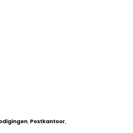
nodigingen
,
Postkantoor
,