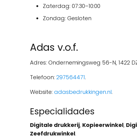
Zaterdag: 07:30–10:00
Zondag: Gesloten
Adas v.o.f.
Adres: Ondernemingsweg 56-N, 1422 DZ
Telefoon:
297564471
.
Website:
adasbedrukkingen.nl
.
Especialidades
Digitale drukkerij
,
Kopieerwinkel
,
Dig
Zeefdrukwinkel
.