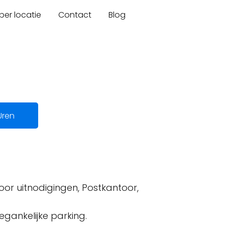
er locatie
Contact
Blog
Uren
 voor uitnodigingen, Postkantoor,
egankelijke parking.