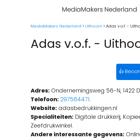
MediaMakers Nederland
MediaMakers Nederland
Uithoorn
Adas v.o.f. - Uith
Adas v.o.f. - Uitho
👍 Beoor
Adres:
Ondernemingsweg 56-N, 1422 DZ
Telefoon:
297564471
.
Website:
adasbedrukkingen.nl
Specialiteiten:
Digitale drukkerij, Kopi
Zeefdrukwinkel.
Andere interessante gegevens:
Onlin