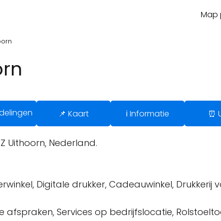
Map p
oorn
orn
delingen
📌 Kaart
ℹ️ Informatie
⏰ 
 Uithoorn, Nederland.
eerwinkel, Digitale drukker, Cadeauwinkel, Drukkerij
e afspraken, Services op bedrijfslocatie, Rolstoelto