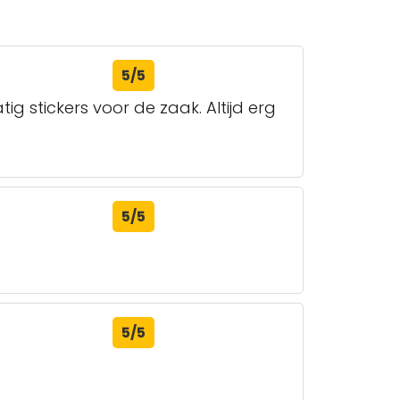
5/5
ig stickers voor de zaak. Altijd erg
5/5
5/5