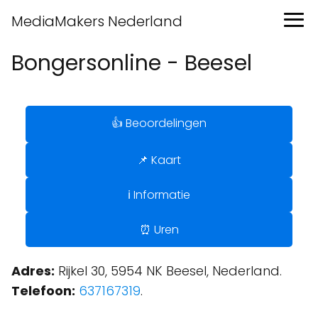
MediaMakers Nederland
Bongersonline - Beesel
👍 Beoordelingen
📌 Kaart
ℹ️ Informatie
⏰ Uren
Adres:
Rijkel 30, 5954 NK Beesel, Nederland.
Telefoon:
637167319
.