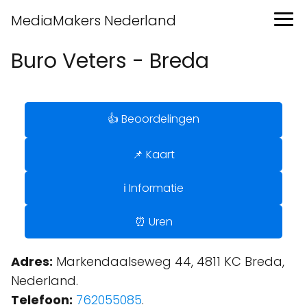
MediaMakers Nederland
Buro Veters - Breda
👍 Beoordelingen
📌 Kaart
ℹ️ Informatie
⏰ Uren
Adres:
Markendaalseweg 44, 4811 KC Breda,
Nederland.
Telefoon:
762055085
.