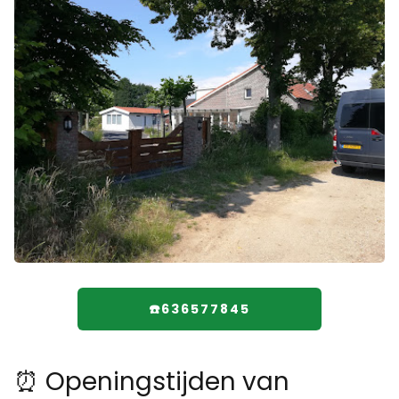
☎️636577845
⏰ Openingstijden van