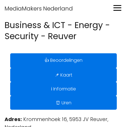
MediaMakers Nederland
Business & ICT - Energy -
Security - Reuver
👍 Beoordelingen
📌 Kaart
ℹ️ Informatie
⏰ Uren
Adres:
Krommenhoek 16, 5953 JV Reuver,