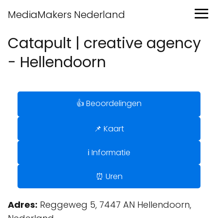
MediaMakers Nederland
Catapult | creative agency
- Hellendoorn
👍 Beoordelingen
📌 Kaart
ℹ️ Informatie
⏰ Uren
Adres:
Reggeweg 5, 7447 AN Hellendoorn,