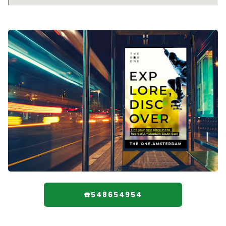
☎️548654954