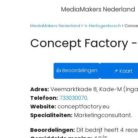
MediaMakers Nederland
MediaMakers Nederland
's-Hertogenbosch
Concep
Concept Factory 
👍 Beoordelingen
📌 Kaart
Adres:
Veemarktkade 8, Kade-M (Ingan
Telefoon:
733030070
.
Website:
conceptfactory.eu
Specialiteiten:
Marketingconsultant.
Beoordelingen:
Dit bedrijf heeft 4 rec