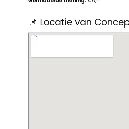
Gemiddelde mening:
4.8/5.
📌 Locatie van Concep