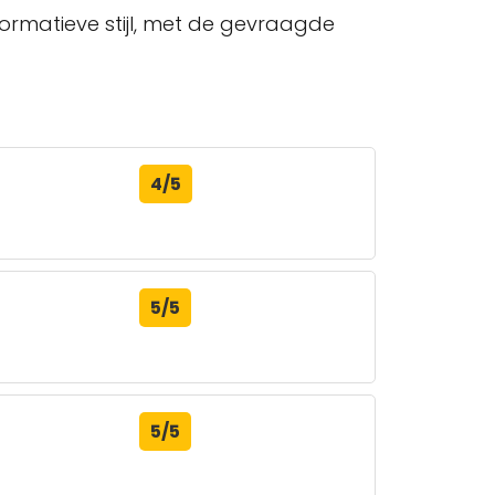
nformatieve stijl, met de gevraagde
4/5
5/5
5/5