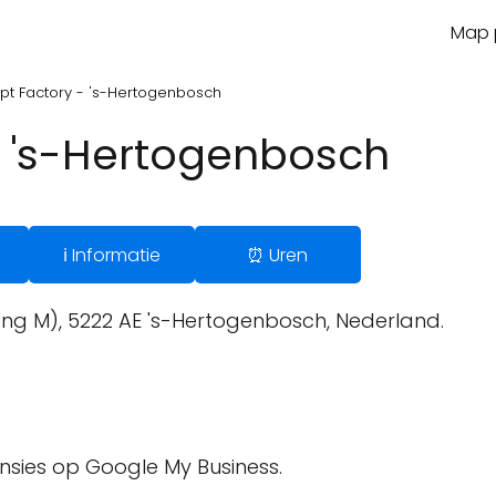
Map p
t Factory - 's-Hertogenbosch
- 's-Hertogenbosch
ℹ️ Informatie
⏰ Uren
g M), 5222 AE 's-Hertogenbosch, Nederland.
ensies op Google My Business.