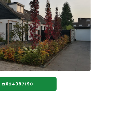
☎️624397190