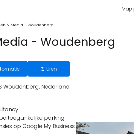
Map p
Web & Media - Woudenberg
Media - Woudenberg
Informatie
⏰ Uren
 KS Woudenberg, Nederland.
ltancy.
oeltoegankelijke parking.
ensies op Google My Business.