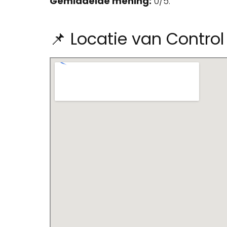
Gemiddelde mening:
0/5.
📌 Locatie van Contro