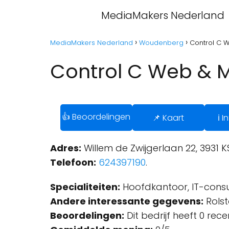
MediaMakers Nederland
MediaMakers Nederland
Woudenberg
Control C 
Control C Web & 
👍 Beoordelingen
📌 Kaart
ℹ️ 
Adres:
Willem de Zwijgerlaan 22, 3931
Telefoon:
624397190
.
Specialiteiten:
Hoofdkantoor, IT-consu
Andere interessante gegevens:
Rolst
Beoordelingen:
Dit bedrijf heeft 0 rec