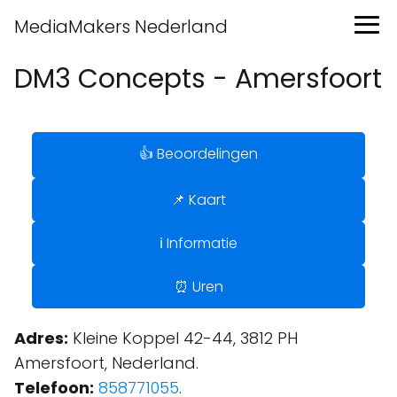
MediaMakers Nederland
DM3 Concepts - Amersfoort
👍 Beoordelingen
📌 Kaart
ℹ️ Informatie
⏰ Uren
Adres:
Kleine Koppel 42-44, 3812 PH
Amersfoort, Nederland.
Telefoon:
858771055
.