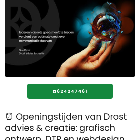
☎️624247461
⏰ Openingstijden van Drost
advies & creatie: grafisch
ontwerp, DTP en webdesign