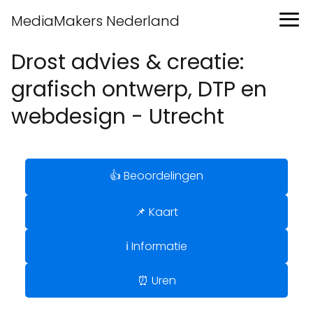
MediaMakers Nederland
Drost advies & creatie:
grafisch ontwerp, DTP en
webdesign - Utrecht
👍 Beoordelingen
📌 Kaart
ℹ️ Informatie
⏰ Uren