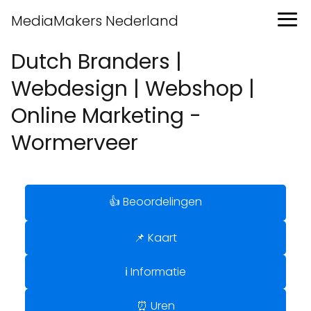
MediaMakers Nederland
Dutch Branders |
Webdesign | Webshop |
Online Marketing -
Wormerveer
👍 Beoordelingen
📌 Kaart
ℹ️ Informatie
⏰ Uren