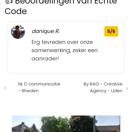
👍 Beoordelingen van Echte
Code
danique R.
5/5
Erg tevreden over onze
samenwerking, zeker een
aanrader!
NL D communicatie
By RAG - Creative
- Rheden
Agency - Uden