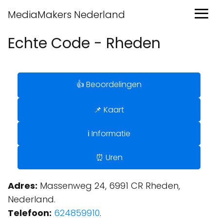
MediaMakers Nederland
Echte Code - Rheden
👍 Beoordelingen
📌 Kaart
ℹ️ Informatie
⏰ Uren
Adres:
Massenweg 24, 6991 CR Rheden,
Nederland.
Telefoon:
624859910
.