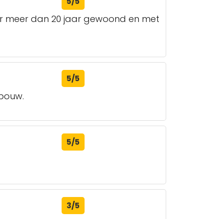
5/5
ier meer dan 20 jaar gewoond en met
5/5
ebouw.
5/5
3/5