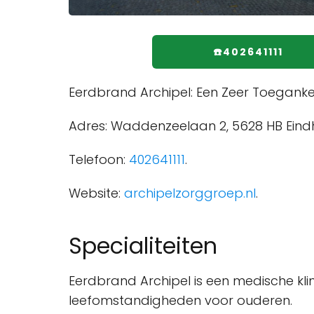
☎️402641111
Eerdbrand Archipel: Een Zeer Toegankeli
Adres: Waddenzeelaan 2, 5628 HB Eind
Telefoon:
402641111
.
Website:
archipelzorggroep.nl
.
Specialiteiten
Eerdbrand Archipel is een medische kli
leefomstandigheden voor ouderen.