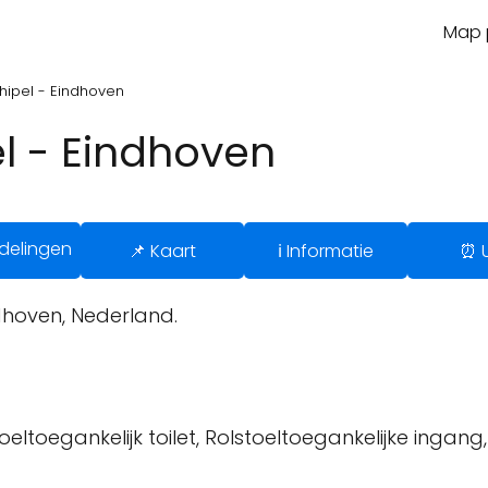
Map p
hipel - Eindhoven
l - Eindhoven
delingen
📌 Kaart
ℹ️ Informatie
⏰ 
hoven, Nederland.
oeltoegankelijk toilet, Rolstoeltoegankelijke ingang,