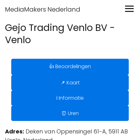
MediaMakers Nederland
Gejo Trading Venlo BV -
Venlo
👍 Beoordelingen
📌 Kaart
ℹ️ Informatie
⏰ Uren
Adres:
Deken van Oppensingel 61-A, 5911 AB