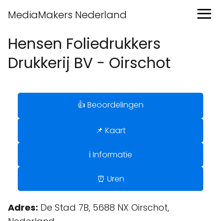
MediaMakers Nederland
Hensen Foliedrukkers
Drukkerij BV - Oirschot
👍 Beoordelingen
📌 Kaart
ℹ️ Informatie
⏰ Uren
Adres:
De Stad 7B, 5688 NX Oirschot,