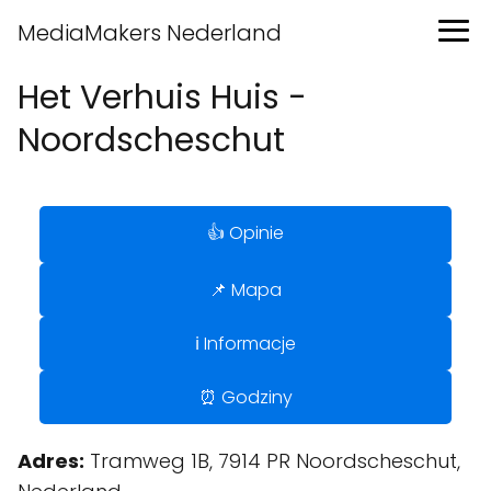
MediaMakers Nederland
Het Verhuis Huis -
Noordscheschut
👍 Opinie
📌 Mapa
ℹ️ Informacje
⏰ Godziny
Adres:
Tramweg 1B, 7914 PR Noordscheschut,