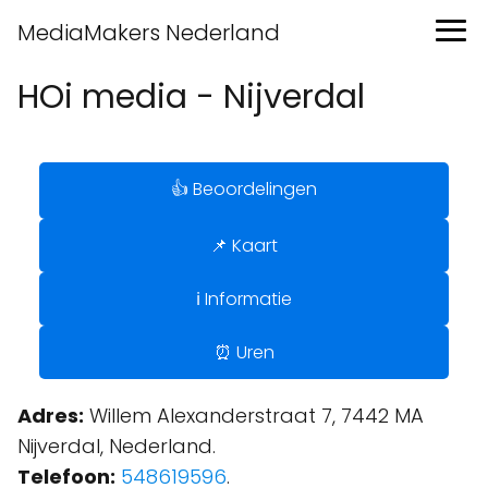
MediaMakers Nederland
HOi media - Nijverdal
👍 Beoordelingen
📌 Kaart
ℹ️ Informatie
⏰ Uren
Adres:
Willem Alexanderstraat 7, 7442 MA
Nijverdal, Nederland.
Telefoon:
548619596
.