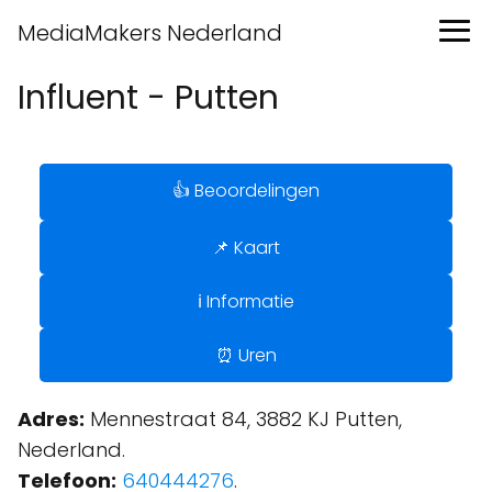
MediaMakers Nederland
Influent - Putten
👍 Beoordelingen
📌 Kaart
ℹ️ Informatie
⏰ Uren
Adres:
Mennestraat 84, 3882 KJ Putten,
Nederland.
Telefoon:
640444276
.