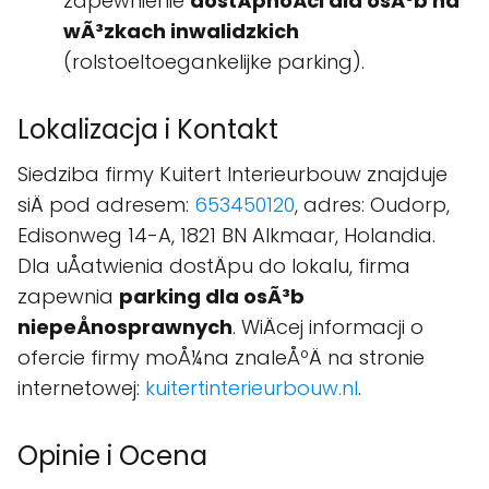
zapewnienie
dostÄpnoÅci dla osÃ³b na
wÃ³zkach inwalidzkich
(rolstoeltoegankelijke parking).
Lokalizacja i Kontakt
Siedziba firmy Kuitert Interieurbouw znajduje
siÄ pod adresem:
653450120
, adres: Oudorp,
Edisonweg 14-A, 1821 BN Alkmaar, Holandia.
Dla uÅatwienia dostÄpu do lokalu, firma
zapewnia
parking dla osÃ³b
niepeÅnosprawnych
. WiÄcej informacji o
ofercie firmy moÅ¼na znaleÅºÄ na stronie
internetowej:
kuitertinterieurbouw.nl
.
Opinie i Ocena