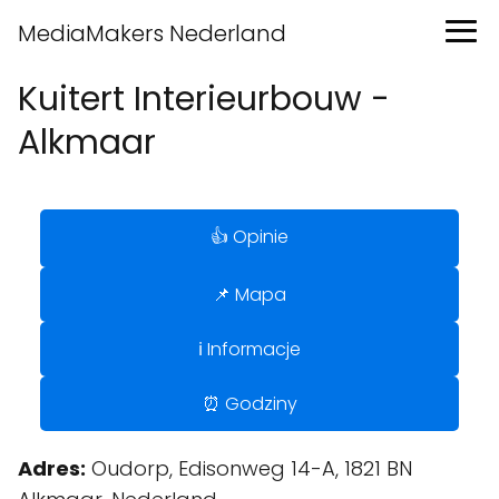
MediaMakers Nederland
Kuitert Interieurbouw -
Alkmaar
👍 Opinie
📌 Mapa
ℹ️ Informacje
⏰ Godziny
Adres:
Oudorp, Edisonweg 14-A, 1821 BN