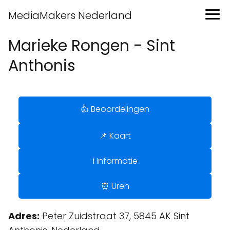
MediaMakers Nederland
Marieke Rongen - Sint
Anthonis
👍 Beoordelingen
📌 Kaart
ℹ️ Informatie
⏰ Uren
Adres:
Peter Zuidstraat 37, 5845 AK Sint