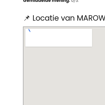
Gemiddelde mening:
0/5.
📌 Locatie van MARO