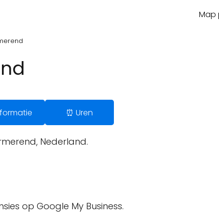
Map p
merend
end
Informatie
⏰ Uren
urmerend, Nederland.
ensies op Google My Business.