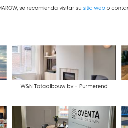
AROW, se recomienda visitar su
sitio web
o contac
W&N Totaalbouw bv - Purmerend