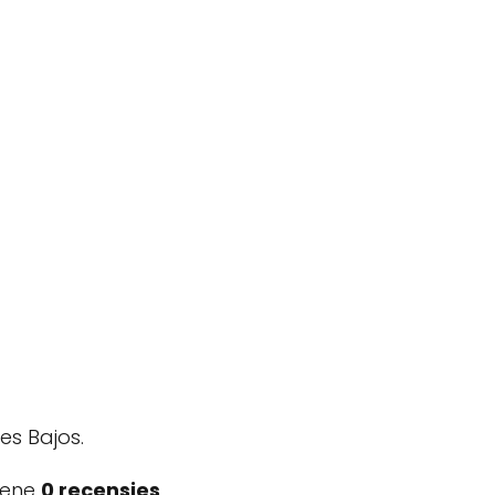
es Bajos.
tiene
0 recensies
.