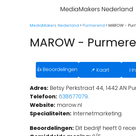
MediaMakers Nederland
MediaMakers Nederland
Purmerend
MAROW - Pur
MAROW - Purmer
👍 Beoordelingen
📌 Kaart
ℹ️ 
Adres:
Betsy Perkstraat 44, 1442 AN P
Telefoon:
638677079
.
Website:
marow.nl
Specialiteiten:
Internetmarketing.
Beoordelingen:
Dit bedrijf heeft 0 rec