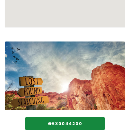
☎️630044200