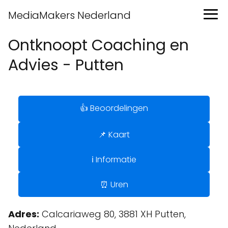
MediaMakers Nederland
Ontknoopt Coaching en
Advies - Putten
👍 Beoordelingen
📌 Kaart
ℹ️ Informatie
⏰ Uren
Adres:
Calcariaweg 80, 3881 XH Putten,