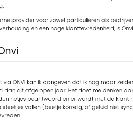
g.
ternetprovider voor zowel particulieren als bedrij
tverhouding en een hoge klanttevredenheid, is Onv
Onvi
et via ONVI kan ik aangeven dat ik nog maar zeld
d dan dit afgelopen jaar. Het doet me denken aan
den netjes beantwoord en er wordt met de klant m
steekjes vallen (beetje korrelig, of geluid niet s
tevreden.