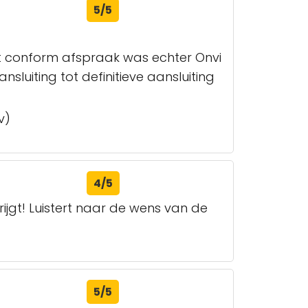
5/5
t conform afspraak was echter Onvi
uiting tot definitieve aansluiting
v)
4/5
ijgt! Luistert naar de wens van de
5/5