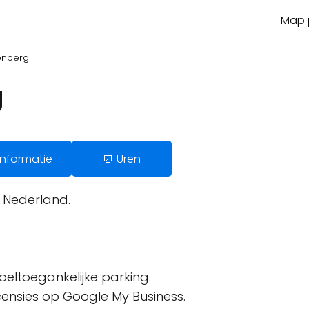
Map p
enberg
g
️ Informatie
⏰ Uren
, Nederland.
oeltoegankelijke parking.
ecensies op Google My Business.