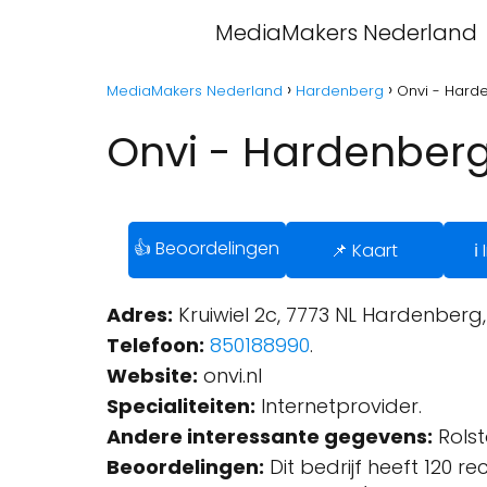
MediaMakers Nederland
MediaMakers Nederland
Hardenberg
Onvi - Hard
Onvi - Hardenber
👍 Beoordelingen
📌 Kaart
ℹ
Adres:
Kruiwiel 2c, 7773 NL Hardenberg
Telefoon:
850188990
.
Website:
onvi.nl
Specialiteiten:
Internetprovider.
Andere interessante gegevens:
Rolst
Beoordelingen:
Dit bedrijf heeft 120 r