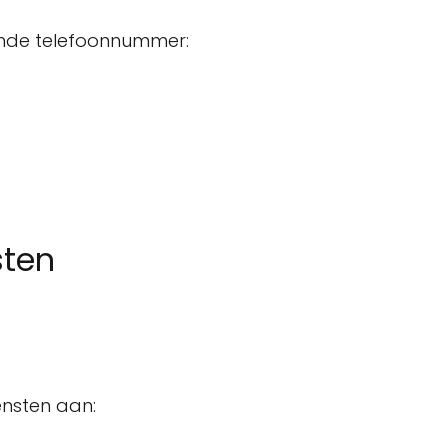
gende telefoonnummer:
sten
ensten aan: