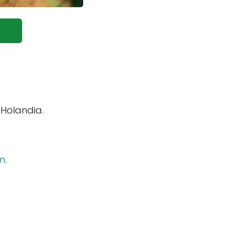
 Holandia.
om
.