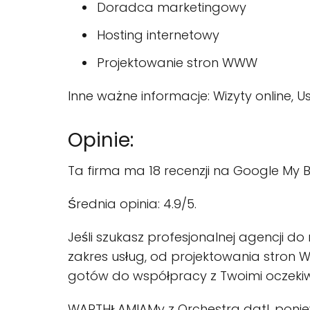
Doradca marketingowy
Hosting internetowy
Projektowanie stron WWW
Inne ważne informacje: Wizyty online, U
Opinie:
Ta firma ma 18 recenzji na Google My B
Średnia opinia: 4.9/5.
Jeśli szukasz profesjonalnej agencji do 
zakres usług, od projektowania stron 
gotów do współpracy z Twoimi oczeki
WARTHŁAMIAMy z Orchestra dgtl, poniew