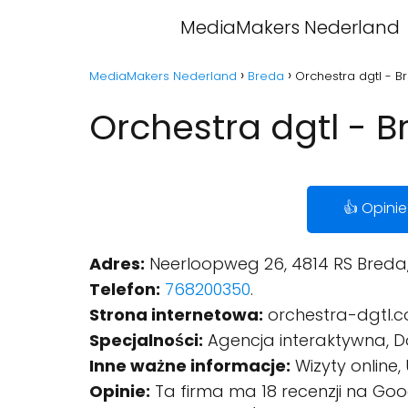
MediaMakers Nederland
MediaMakers Nederland
Breda
Orchestra dgtl - B
Orchestra dgtl - 
👍 Opinie
Adres:
Neerloopweg 26, 4814 RS Breda,
Telefon:
768200350
.
Strona internetowa:
orchestra-dgtl.
Specjalności:
Agencja interaktywna, D
Inne ważne informacje:
Wizyty online,
Opinie:
Ta firma ma 18 recenzji na Goo