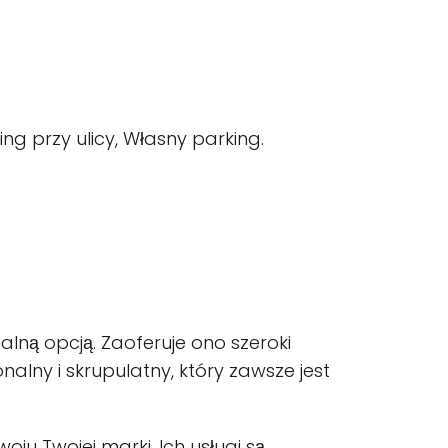
ing przy ulicy, Własny parking.
ealną opcją. Zaoferuje ono szeroki
lny i skrupulatny, który zawsze jest
u Twojej marki. Ich usługi są