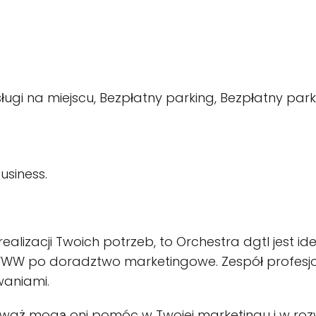
sługi na miejscu, Bezpłatny parking, Bezpłatny park
usiness.
realizacji Twoich potrzeb, to Orchestra dgtl jest id
WWW po doradztwo marketingowe. Zespół profesjona
waniami.
aż mogą oni pomóc w Twojej marketingu i w rozwoj