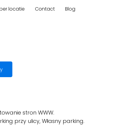
er locatie
Contact
Blog
y
ktowanie stron WWW.
rking przy ulicy, Własny parking.