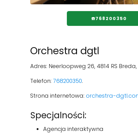
☎️768200350
Orchestra dgtl
Adres: Neerloopweg 26, 4814 RS Breda,
Telefon:
768200350
.
Strona internetowa:
orchestra-dgtl.c
Specjalności:
Agencja interaktywna