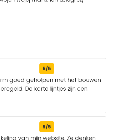
5/5
enorm goed geholpen met het bouwen
geld. De korte lijntjes zijn een
5/5
keling van mijn website. Ze denken