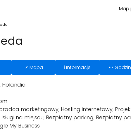
Map p
reda
Breda
📌 Mapa
ℹ️ Informacje
⏰ Godzin
 Holandia.
com
oradca marketingowy, Hosting internetowy, Proje
 Usługi na miejscu, Bezpłatny parking, Bezpłatny pa
gle My Business.