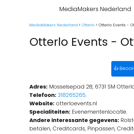
MediaMakers Nederland
MediaMakers Nederland
Otterlo
Otterlo Events - O
Otterlo Events - Ot
👍 Beoor
Adres:
Mosselsepad 28, 6731 SM Otterlo
Telefoon:
318265265
.
Website:
otterloevents.nl
Specialiteiten:
Evenementenlocatie.
Andere interessante gegevens:
Rolst
betalen, Creditcards, Pinpassen, Credi