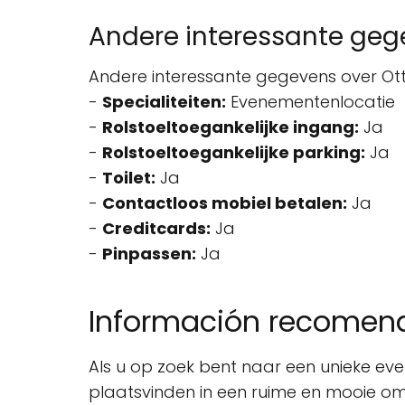
Andere interessante ge
Andere interessante gegevens over Otter
-
Specialiteiten:
Evenementenlocatie
-
Rolstoeltoegankelijke ingang:
Ja
-
Rolstoeltoegankelijke parking:
Ja
-
Toilet:
Ja
-
Contactloos mobiel betalen:
Ja
-
Creditcards:
Ja
-
Pinpassen:
Ja
Información recome
Als u op zoek bent naar een unieke even
plaatsvinden in een ruime en mooie omge