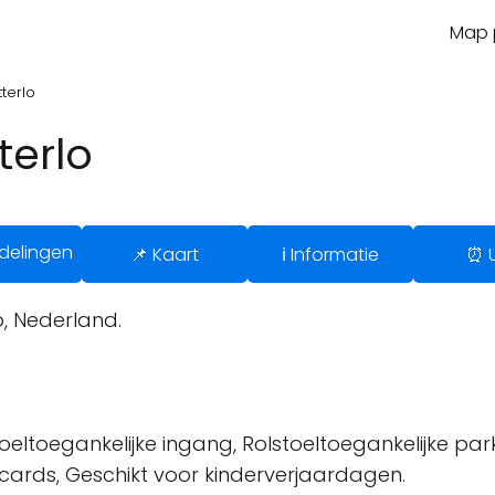
Map p
tterlo
terlo
delingen
📌 Kaart
ℹ️ Informatie
⏰ 
, Nederland.
oeltoegankelijke ingang, Rolstoeltoegankelijke park
tcards, Geschikt voor kinderverjaardagen.