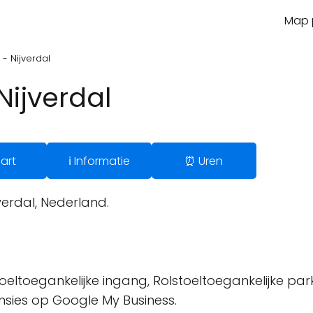
Map p
- Nijverdal
Nijverdal
art
ℹ️ Informatie
⏰ Uren
erdal, Nederland.
oeltoegankelijke ingang, Rolstoeltoegankelijke park
ensies op Google My Business.