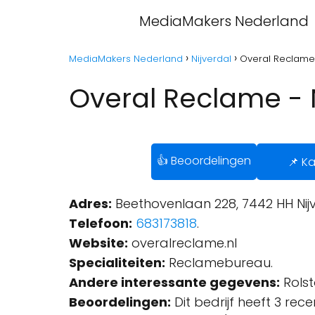
MediaMakers Nederland
MediaMakers Nederland
Nijverdal
Overal Reclame 
Overal Reclame - 
👍 Beoordelingen
📌 Ka
Adres:
Beethovenlaan 228, 7442 HH Nijv
Telefoon:
683173818
.
Website:
overalreclame.nl
Specialiteiten:
Reclamebureau.
Andere interessante gegevens:
Rolst
Beoordelingen:
Dit bedrijf heeft 3 rec