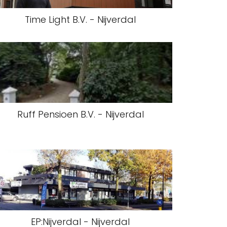
Time Light B.V. - Nijverdal
Ruff Pensioen B.V. - Nijverdal
EP:Nijverdal - Nijverdal