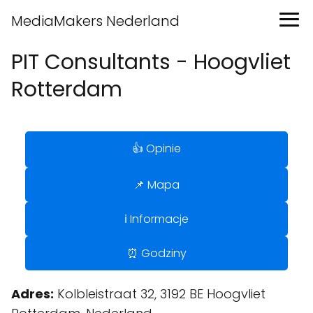
MediaMakers Nederland
PIT Consultants - Hoogvliet
Rotterdam
👍 Opinie
📌 Mapa
ℹ️ Informacje
⏰ Godziny
Adres:
Kolbleistraat 32, 3192 BE Hoogvliet