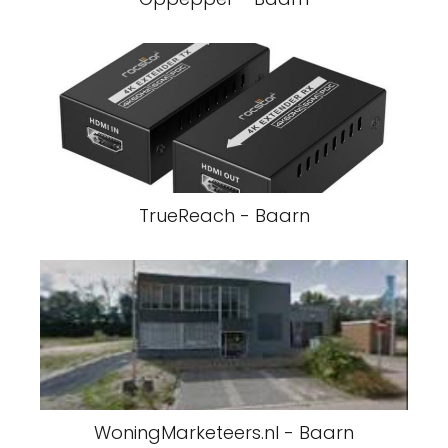
TrueReach - Baarn
WoningMarketeers.nl - Baarn