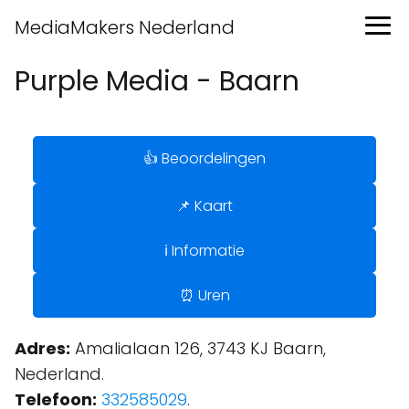
MediaMakers Nederland
Purple Media - Baarn
👍 Beoordelingen
📌 Kaart
ℹ️ Informatie
⏰ Uren
Adres:
Amalialaan 126, 3743 KJ Baarn,
Nederland.
Telefoon:
332585029
.