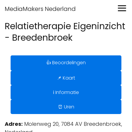
MediaMakers Nederland
Relatietherapie Eigeninzicht
- Breedenbroek
👍 Beoordelingen
📌 Kaart
ℹ️ Informatie
⏰ Uren
Adres:
Molenweg 20, 7084 AV Breedenbroek,