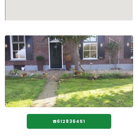
☎️612836451