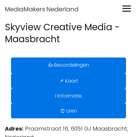
MediaMakers Nederland
Skyview Creative Media -
Maasbracht
👍 Beoordelingen
📌 Kaart
ℹ️ Informatie
⏰ Uren
Adres:
Praamstraat 16, 6051 GJ Maasbracht,