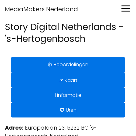
MediaMakers Nederland
Story Digital Netherlands -
's-Hertogenbosch
👍 Beoordelingen
📌 Kaart
ℹ️ Informatie
⏰ Uren
Adres:
Europalaan 23, 5232 BC 's-