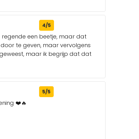
4/5
Het regende een beetje, maar dat
g door te geven, maar vervolgens
geweest, maar ik begrijp dat dat
5/5
ening ❤️🔥