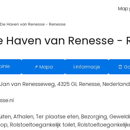
Map p
n De Haven van Renesse - Renesse
e Haven van Renesse -
pinie
📌 Mapa
ℹ️ Informacje
⏰ Go
Jan van Renesseweg, 4325 GL Renesse, Nederland
se.nl
iten, Afhalen, Ter plaatse eten, Bezorging, Geweldig
p, Rolstoeltoegankelijk toilet, Rolstoeltoegankelijk