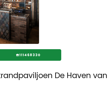
☎️111468330
trandpaviljoen De Haven va