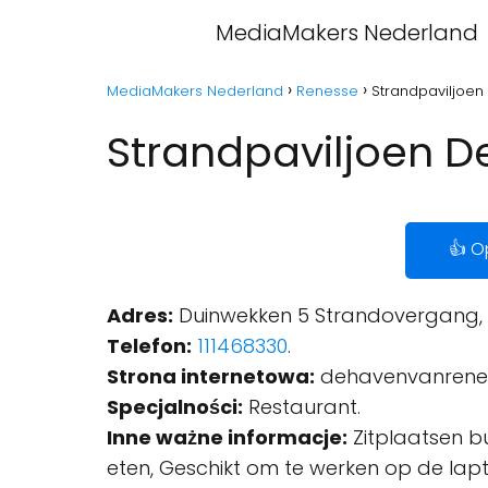
MediaMakers Nederland
MediaMakers Nederland
Renesse
Strandpaviljoe
Strandpaviljoen D
👍 O
Adres:
Duinwekken 5 Strandovergang, 
Telefon:
111468330
.
Strona internetowa:
dehavenvanrenes
Specjalności:
Restaurant.
Inne ważne informacje:
Zitplaatsen bu
eten, Geschikt om te werken op de lapto