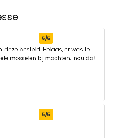
esse
5/5
 deze besteld. Helaas, er was te
nkele mosselen bij mochten....nou dat
5/5