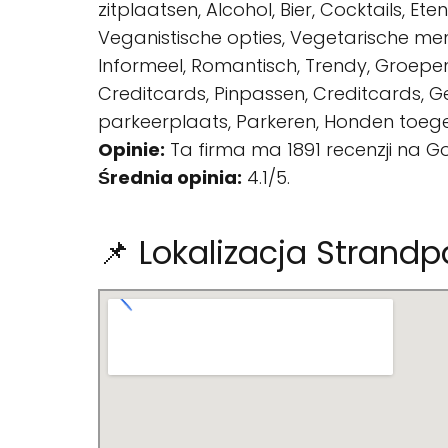
zitplaatsen, Alcohol, Bier, Cocktails, Et
Veganistische opties, Vegetarische menuop
Informeel, Romantisch, Trendy, Groepen
Creditcards, Pinpassen, Creditcards, G
parkeerplaats, Parkeren, Honden toeg
Opinie:
Ta firma ma 1891 recenzji na G
Średnia opinia:
4.1/5.
📌 Lokalizacja Strand