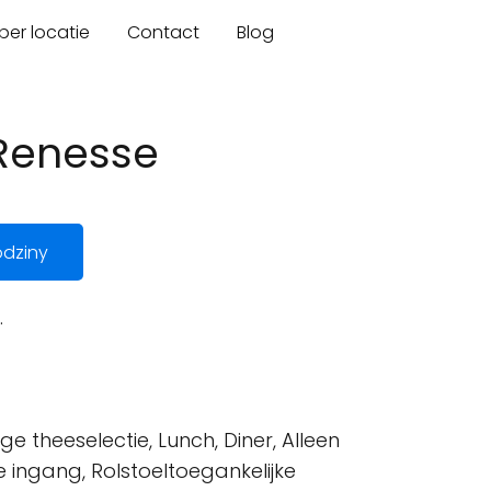
er locatie
Contact
Blog
 Renesse
dziny
.
e theeselectie, Lunch, Diner, Alleen
e ingang, Rolstoeltoegankelijke