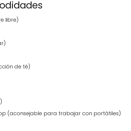
modidades
e libre)
ar)
cción de té)
)
op (aconsejable para trabajar con portátiles)