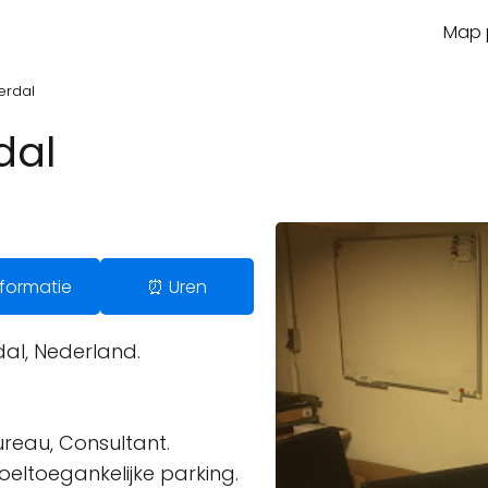
Map p
erdal
dal
Informatie
⏰ Uren
al, Nederland.
eau, Consultant.
oeltoegankelijke parking.