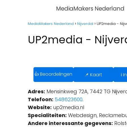
MediaMakers Nederland
MediaMakers Nederland
Nijverdal
UP2media - Nijv
UP2media - Nijver
👍 Beoordelingen
📌 Kaart
ℹ️ 
Adres:
Mensinkweg 72A, 7442 TG Nijverd
Telefoon:
548623600
.
Website:
up2media.nl
Specialiteiten:
Webdesign, Reclamebur
Andere interessante gegevens:
Rolst