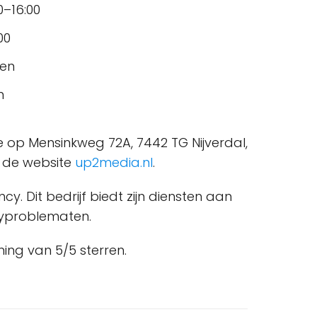
–16:00
00
ten
n
op Mensinkweg 72A, 7442 TG Nijverdal,
a de website
up2media.nl
.
 Dit bedrijf biedt zijn diensten aan
ityproblematen.
ng van 5/5 sterren.