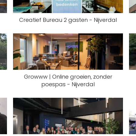
Creatief Bureau 2 gasten - Nijverdal
Growww | Online groeien, zonder
poespas - Nijverdal