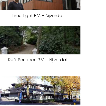
Time Light B.V. - Nijverdal
Ruff Pensioen B.V. - Nijverdal