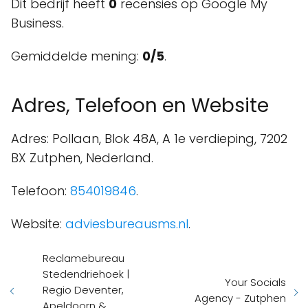
Dit bedrijf heeft
0
recensies op Google My
Business.
Gemiddelde mening:
0/5
.
Adres, Telefoon en Website
Adres: Pollaan, Blok 48A, A 1e verdieping, 7202
BX Zutphen, Nederland.
Telefoon:
854019846
.
Website:
adviesbureausms.nl
.
Reclamebureau
Stedendriehoek |
Your Socials
Regio Deventer,
Agency - Zutphen
Apeldoorn &