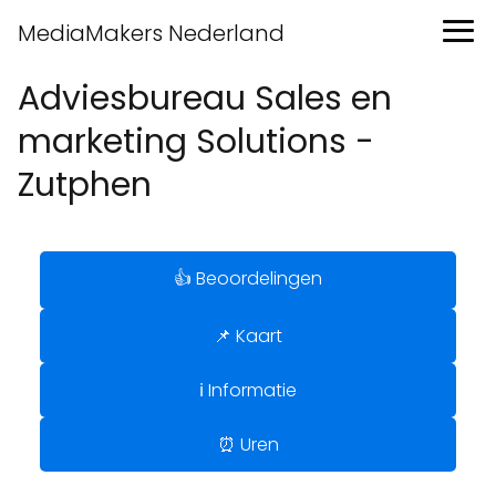
MediaMakers Nederland
Adviesbureau Sales en
marketing Solutions -
Zutphen
👍 Beoordelingen
📌 Kaart
ℹ️ Informatie
⏰ Uren