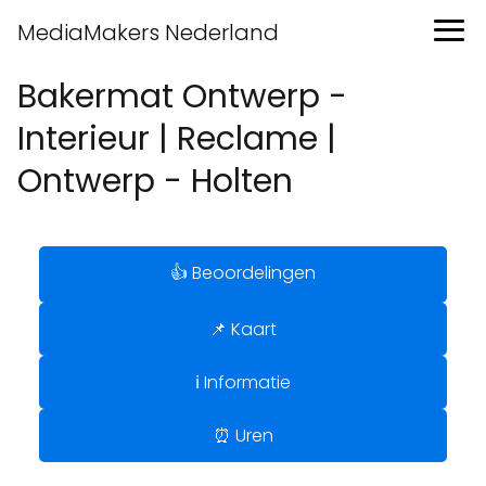
MediaMakers Nederland
Bakermat Ontwerp -
Interieur | Reclame |
Ontwerp - Holten
👍 Beoordelingen
📌 Kaart
ℹ️ Informatie
⏰ Uren