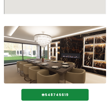
☎️548745619