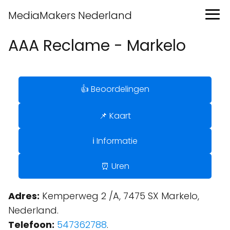
MediaMakers Nederland
AAA Reclame - Markelo
👍 Beoordelingen
📌 Kaart
ℹ️ Informatie
⏰ Uren
Adres:
Kemperweg 2 /A, 7475 SX Markelo,
Nederland.
Telefoon:
547362788
.