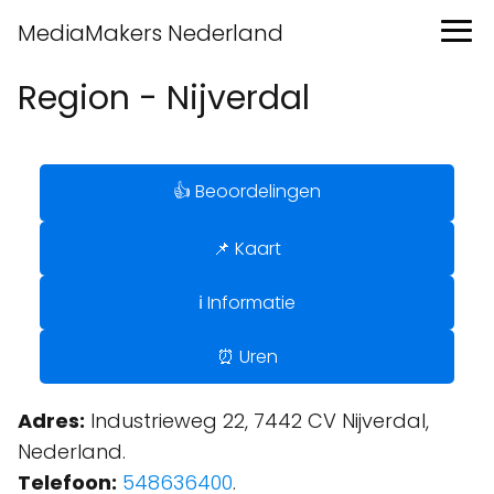
MediaMakers Nederland
Region - Nijverdal
👍 Beoordelingen
📌 Kaart
ℹ️ Informatie
⏰ Uren
Adres:
Industrieweg 22, 7442 CV Nijverdal,
Nederland.
Telefoon:
548636400
.