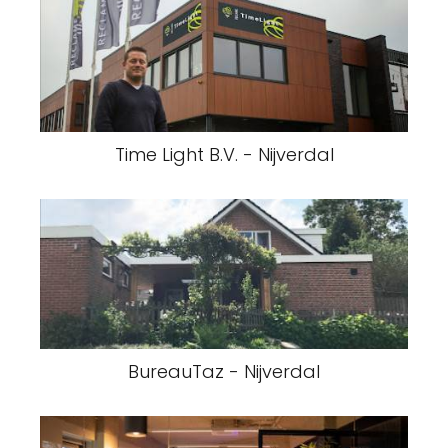
Time Light B.V. - Nijverdal
BureauTaz - Nijverdal