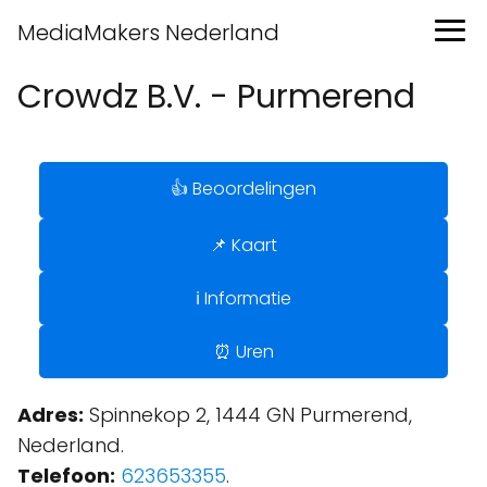
MediaMakers Nederland
Crowdz B.V. - Purmerend
👍 Beoordelingen
📌 Kaart
ℹ️ Informatie
⏰ Uren
Adres:
Spinnekop 2, 1444 GN Purmerend,
Nederland.
Telefoon:
623653355
.