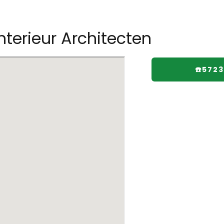
Interieur Architecten
☎️5723