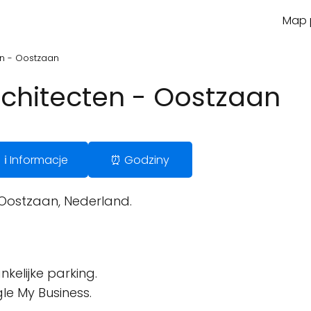
Map p
ten - Oostzaan
Architecten - Oostzaan
ℹ️ Informacje
⏰ Godziny
V Oostzaan, Nederland.
kelijke parking.
le My Business.