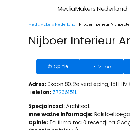
MediaMakers Nederland
MediaMakers Nederland
Nijboer Interieur Architec
Nijboer Interieur 
👍 Opinie
📌 Mapa
Adres:
Skoon 80, 2e verdieping, 1511 H
Telefon:
572361511
.
Specjalności:
Architect.
Inne ważne informacje:
Rolstoeltoegan
Opinie:
Ta firma ma 0 recenzji na Goog