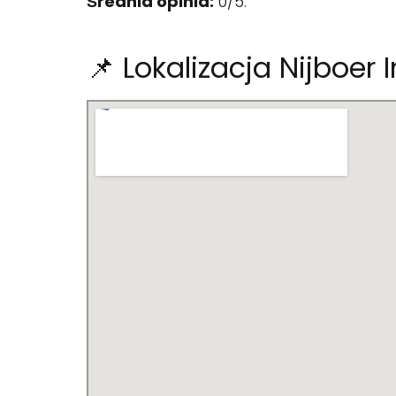
Średnia opinia:
0/5.
📌 Lokalizacja Nijboer 