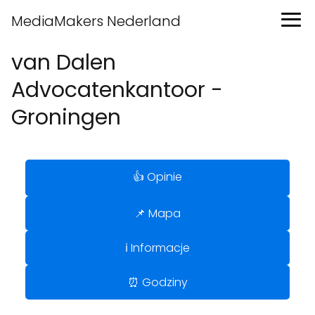
MediaMakers Nederland
van Dalen
Advocatenkantoor -
Groningen
👍 Opinie
📌 Mapa
ℹ️ Informacje
⏰ Godziny